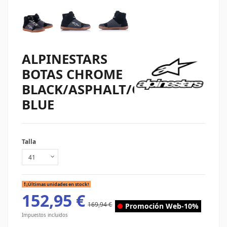
ALPINESTARS
BOTAS CHROME
BLACK/ASPHALT/GUM
BLUE
Talla
¡Últimas unidades en stock!
152,95 €
169,94 €
Promoción Web
-10%
Impuestos incluidos