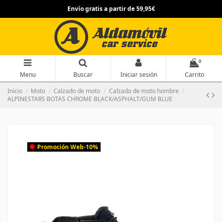
Envío gratis a partir de 59,95€
0
Menu
Buscar
Iniciar sesión
Carrito
Inicio
Moto
Calzado de moto
Calzado de moto hombre
ALPINESTARS BOTAS CHROME BLACK/ASPHALT/GUM BLUE
Promoción Web
-10%