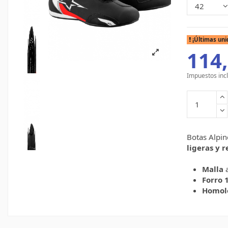
¡Últimas uni
114,
Impuestos inc
Botas Alpin
ligeras y r
Malla
a
Forro 
Homol