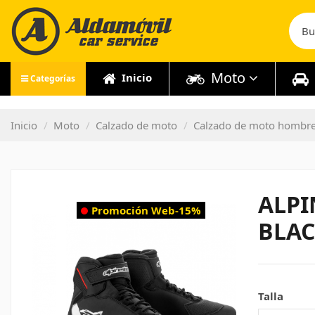
Moto
Inicio
Categorías
Inicio
Moto
Calzado de moto
Calzado de moto hombr
ALPI
Promoción Web
-15%
BLAC
Talla