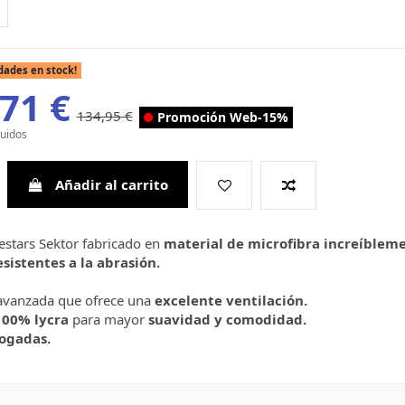
dades en stock!
71 €
134,95 €
Promoción Web
-15%
luidos
Añadir al carrito
estars Sektor fabricado en
material de microfibra increíblem
esistentes a la abrasión.
vanzada que ofrece una
excelente ventilación.
100% lycra
para mayor
suavidad y comodidad.
ogadas.