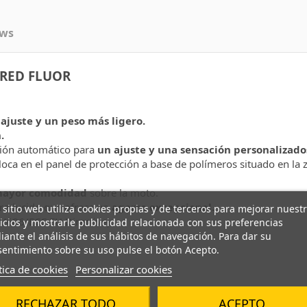
ews
/RED FLUOR
ajuste y un peso más ligero.
.
ción automático para
un ajuste y una sensación personalizado
oca en el panel de protección a base de polímeros situado en la 
ayor comodidad
sobre la moto.
 reducido que ofrece un
agarre excepcional.
 sitio web utiliza cookies propias y de terceros para mejorar nuest
89/686/ECC EU Directive).
icios y mostrarle publicidad relacionada con sus preferencias
ante el análisis de sus hábitos de navegación. Para dar su
entimiento sobre su uso pulse el botón Acepto.
tica de cookies
Personalizar cookies
RECHAZAR TODO
ACEPTO