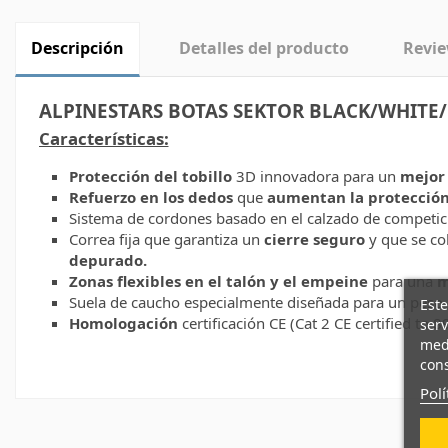
Descripción
Detalles del producto
Revi
ALPINESTARS BOTAS SEKTOR BLACK/WHITE
Características:
Protección del tobillo
3D innovadora para un
mejor 
Refuerzo en los dedos
que
aumentan la protección
Sistema de cordones basado en el calzado de competi
Correa fija que garantiza un
cierre seguro
y que se col
depurado.
Zonas flexibles en el talón y el empeine
para una
m
Suela de caucho especialmente diseñada para un peso
Este
Homologación
certificación CE (Cat 2 CE certified to 
serv
medi
cons
Polí