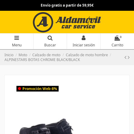
Envío gratis a partir de 59,95€
0
Menu
Buscar
Iniciar sesión
Carrito
Inicio
Moto
Calzado de moto
Calzado de moto hombre
ALPINESTARS BOTAS CHROME BLACK/BLACK
Promoción Web
-8%