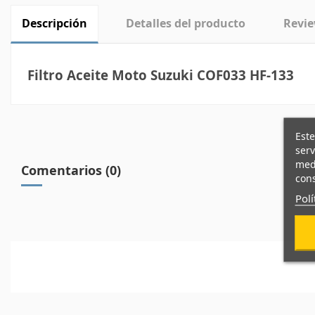
Descripción
Detalles del producto
Revi
Filtro Aceite Moto Suzuki COF033 HF-133
Este
serv
medi
Comentarios (0)
cons
Polí