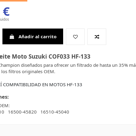
 €
luidos
Añadir al carrito
ceite Moto Suzuki COF033 HF-133
 Champion diseñados para ofrecer un filtrado de hasta un 35% má
 los filtros originales OEM.
Í COMPATIBILIDAD EN MOTOS HF-133
nes:
 OEM:
10 16500-45820 16510-45040