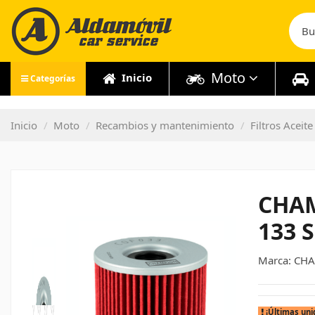
Moto
Inicio
Categorías
Inicio
Moto
Recambios y mantenimiento
Filtros Aceit
CHAM
133 
Marca:
CHA
¡Últimas uni