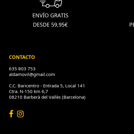
ENVÍO GRATIS
DESDE 59,95€
P
CONTACTO
635 803 753
aldamovil@gmail.com
C.C. Baricentro - Entrada 5, Local 141
Ctra. N-150 km 6,7
08210 Barberà del Vallès (Barcelona)