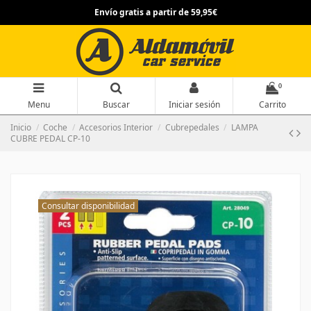
Envío gratis a partir de 59,95€
0
Menu
Buscar
Iniciar sesión
Carrito
Inicio
Coche
Accesorios Interior
Cubrepedales
LAMPA
CUBRE PEDAL CP-10
Consultar disponibilidad