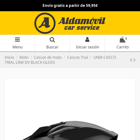
Envío gratis a partir de 59,95€
0
Menu
Buscar
Iniciar sesión
Carrito
Inicio
Moto
Cascos de moto
Cascos Trial
UNIK CASCO
TRIAL LINK DV BLACK GLOSS