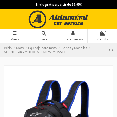
Envío gratis a partir de 59,95€
0
Menu
Buscar
Iniciar sesión
Carrito
Inicio
Moto
Equipaje para moto
Bolsas y Mochilas
ALPINESTARS MOCHILA FQ20 V2 MONSTER