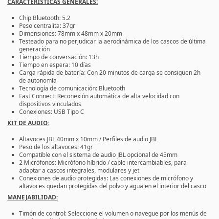
CARACTERÍSTICAS GENERALES:
Chip Bluetooth: 5.2
Peso centralita: 37gr
Dimensiones: 78mm x 48mm x 20mm
Testeado para no perjudicar la aerodinámica de los cascos de última
generación
Tiempo de conversación: 13h
Tiempo en espera: 10 días
Carga rápida de batería: Con 20 minutos de carga se consiguen 2h
de autonomía
Tecnología de comunicación: Bluetooth
Fast Connect: Reconexión automática de alta velocidad con
dispositivos vinculados
Conexiones: USB Tipo C
KIT DE AUDIO:
Altavoces JBL 40mm x 10mm / Perfiles de audio JBL
Peso de los altavoces: 41gr
Compatible con el sistema de audio JBL opcional de 45mm
2 Micrófonos: Micrófono híbrido / cable intercambiables, para
adaptar a cascos integrales, modulares y jet
Conexiones de audio protegidas: Las conexiones de micrófono y
altavoces quedan protegidas del polvo y agua en el interior del casco
MANEJABILIDAD:
Timón de control: Seleccione el volumen o navegue por los menús de