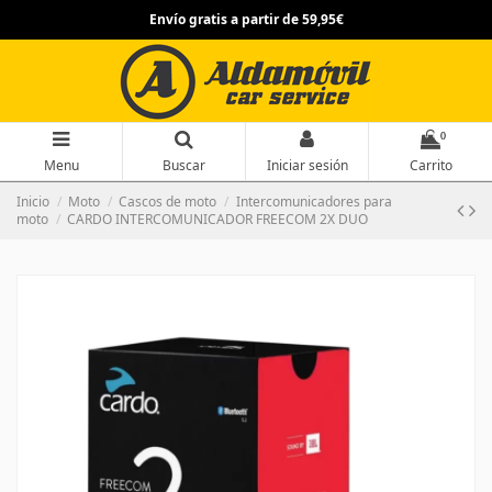
Envío gratis a partir de 59,95€
0
Menu
Buscar
Iniciar sesión
Carrito
Inicio
Moto
Cascos de moto
Intercomunicadores para
moto
CARDO INTERCOMUNICADOR FREECOM 2X DUO