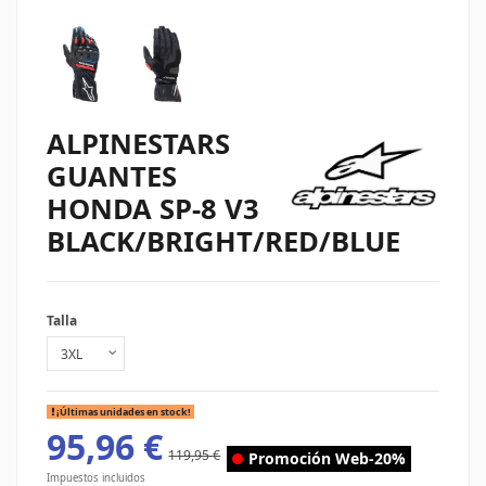
ALPINESTARS
GUANTES
HONDA SP-8 V3
BLACK/BRIGHT/RED/BLUE
Talla
¡Últimas unidades en stock!
95,96 €
119,95 €
Promoción Web
-20%
Impuestos incluidos