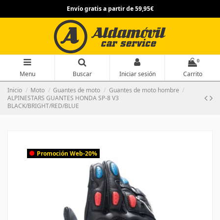
Envío gratis a partir de 59,95€
0
Menu
Buscar
Iniciar sesión
Carrito
Inicio
Moto
Guantes de moto
Guantes de moto hombre
ALPINESTARS GUANTES HONDA SP-8 V3
BLACK/BRIGHT/RED/BLUE
Promoción Web
-20%