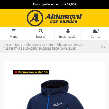
Envío gratis a partir de 59,95€
0
Menu
Buscar
Iniciar sesión
Carrito
Inicio
Moto
Chaquetas de moto
Chaquetas hombre
ALPINESTARS SUDADERA RADIUM TECH NAVY/BLUE
Promoción Web
-10%