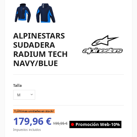
ALPINESTARS
SUDADERA
RADIUM TECH
NAVY/BLUE
Talla
¡Últimas unidades en stock!
179,96 €
199,95 €
Promoción Web
-10%
Impuestos incluidos