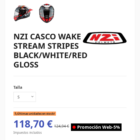
NZI CASCO WAKE
STREAM STRIPES
BLACK/WHITE/RED
GLOSS
Talla
¡Últimas unidades en stock!
118,70 €
124,94 €
Promoción Web
-5%
Impuestos incluidos