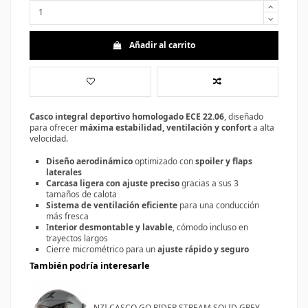
Añadir al carrito
Casco integral deportivo homologado ECE 22.06
, diseñado
para ofrecer
máxima estabilidad, ventilación y confort
a alta
velocidad.
Diseño aerodinámico
optimizado con
spoiler y flaps
laterales
Carcasa ligera con ajuste preciso
gracias a sus 3
tamaños de calota
Sistema de ventilación eficiente
para una conducción
más fresca
I
nterior desmontable y lavable
, cómodo incluso en
trayectos largos
Cierre micrométrico para un
ajuste rápido y seguro
También podría interesarle
NZI CASCO GO RIDER STREAM SOLID GREY