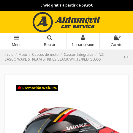
Envío gratis a partir de 59,95€
0
Menu
Buscar
Iniciar sesión
Carrito
Inicio
Moto
Cascos de moto
Cascos Integrales
NZI
CASCO WAKE STREAM STRIPES BLACK/WHITE/RED GLOSS
Promoción Web
-5%