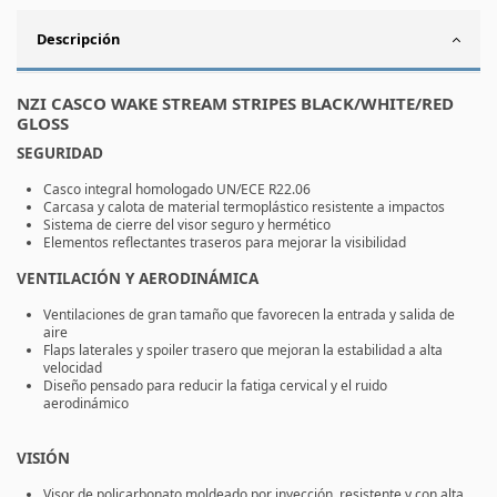
Descripción
NZI CASCO WAKE STREAM STRIPES BLACK/WHITE/RED
GLOSS
SEGURIDAD
Casco integral homologado
UN/ECE R22.06
Carcasa y calota de material termoplástico resistente a impactos
Sistema de cierre del visor seguro y hermético
Elementos reflectantes traseros para mejorar la visibilidad
VENTILACIÓN Y AERODINÁMICA
Ventilaciones de gran tamaño que favorecen la entrada y salida de
aire
Flaps laterales y spoiler trasero que mejoran la estabilidad a alta
velocidad
Diseño pensado para reducir la fatiga cervical y el ruido
aerodinámico
VISIÓN
Visor de policarbonato moldeado por inyección, resistente y con alta