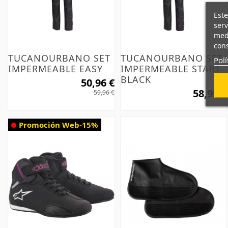
Este
serv
medi
cons
TUCANOURBANO SET
TUCANOURBANO SET
Polí
IMPERMEABLE EASY
IMPERMEABLE START
BLACK
50,96 €
58,95 €
59,96 €
Promoción Web
-15%