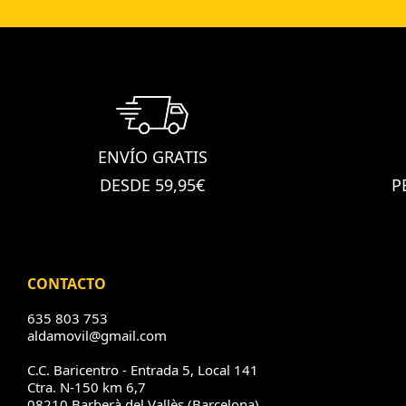
ENVÍO GRATIS
DESDE 59,95€
P
CONTACTO
635 803 753
aldamovil@gmail.com
C.C. Baricentro - Entrada 5, Local 141
Ctra. N-150 km 6,7
08210 Barberà del Vallès (Barcelona)